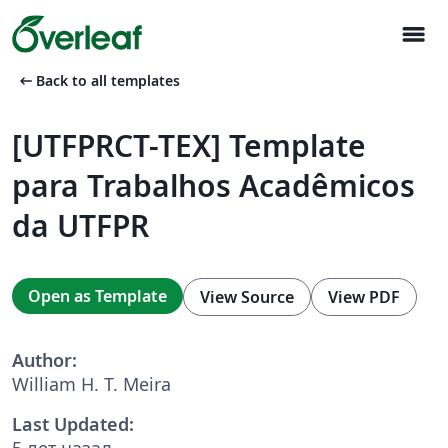
menu
arrow_left_alt
Back to all templates
[UTFPRCT-TEX] Template
para Trabalhos Acadêmicos
da UTFPR
Open as Template
View Source
View PDF
Author:
William H. T. Meira
Last Updated:
5 лет назад