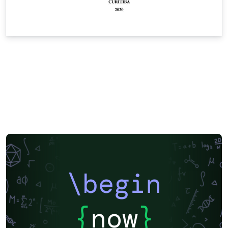
\begin
{
now
}