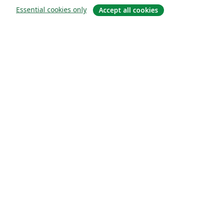
Essential cookies only
Accept all cookies
О сайте
О нас
Careers
Блог
Solutions
For business
For universities