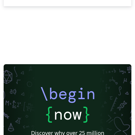
\begin
{
now
}
Discover why over 25 million