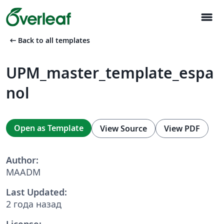
menu
arrow_left_alt
Back to all templates
UPM_master_template_espa
nol
Open as Template
View Source
View PDF
Author:
MAADM
Last Updated:
2 года назад
License: