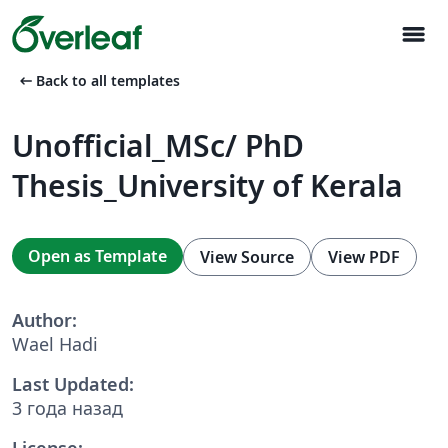
menu
arrow_left_alt
Back to all templates
Unofficial_MSc/ PhD
Thesis_University of Kerala
Open as Template
View Source
View PDF
Author:
Wael Hadi
Last Updated:
3 года назад
License: