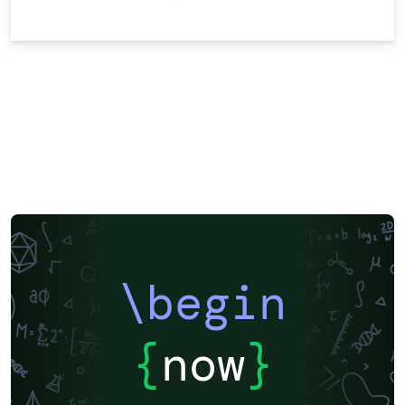
\begin
{
now
}