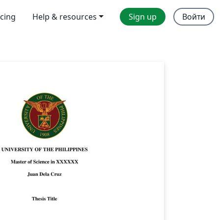
icing
Help & resources
Sign up
Войти