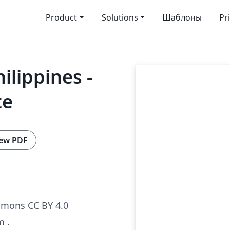
Product
Solutions
Шаблоны
Pr
ilippines -
te
ew PDF
mmons CC BY 4.0
m .