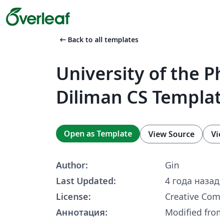
arrow_left_alt
Back to all templates
University of the Ph
Diliman CS Templa
Open as Template
View Source
Vi
Author:
Gin
Last Updated:
4 года назад
License:
Creative Co
Аннотация:
Modified fro