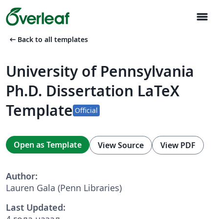
menu
arrow_left_alt
Back to all templates
University of Pennsylvania
Ph.D. Dissertation LaTeX
Template
Official
Open as Template
View Source
View PDF
Author:
Lauren Gala (Penn Libraries)
Last Updated:
4 года назад