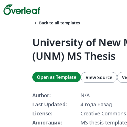
arrow_left_alt
Back to all templates
University of New 
(UNM) MS Thesis
Open as Template
View Source
Vi
Author:
N/A
Last Updated:
4 года назад
License:
Creative Commons 
Аннотация:
MS thesis template 