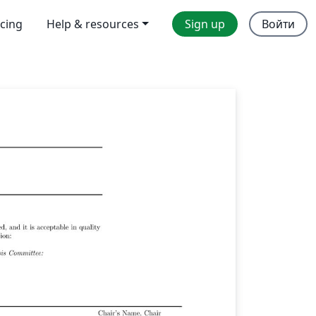
icing
Help & resources
Sign up
Войти