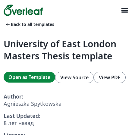
menu
arrow_left_alt
Back to all templates
University of East London
Masters Thesis template
Open as Template
View Source
View PDF
Author:
Agnieszka Spytkowska
Last Updated:
8 лет назад
License: