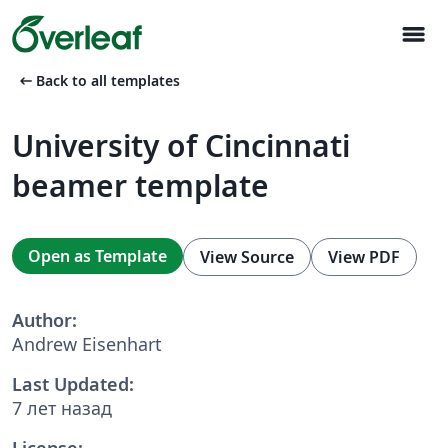
menu
arrow_left_alt
Back to all templates
University of Cincinnati
beamer template
Open as Template
View Source
View PDF
Author:
Andrew Eisenhart
Last Updated:
7 лет назад
License: