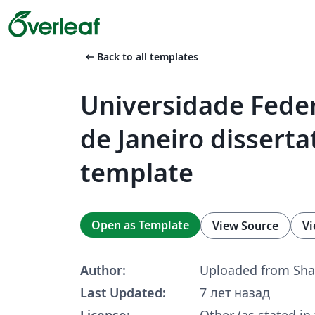
arrow_left_alt
Back to all templates
Universidade Feder
de Janeiro disserta
template
Open as Template
View Source
Vi
Author:
Uploaded from Sha
Last Updated:
7 лет назад
License:
Other (as stated in