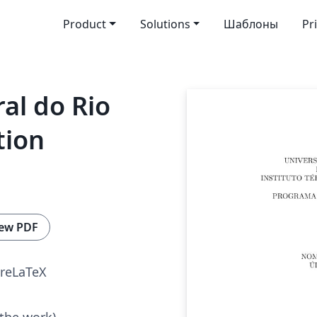
Product
Solutions
Шаблоны
Pr
al do Rio
tion
ew PDF
reLaTeX
 the work)