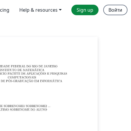
icing
Help & resources
Sign up
Войти