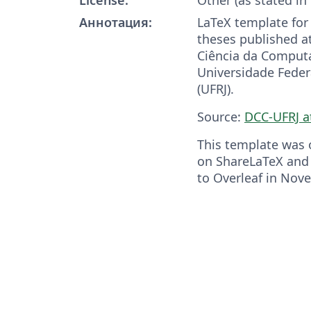
Аннотация:
LaTeX template for
theses published 
Ciência da Comput
Universidade Federa
(UFRJ).
Source:
DCC-UFRJ a
This template was o
on ShareLaTeX and
to Overleaf in Nov