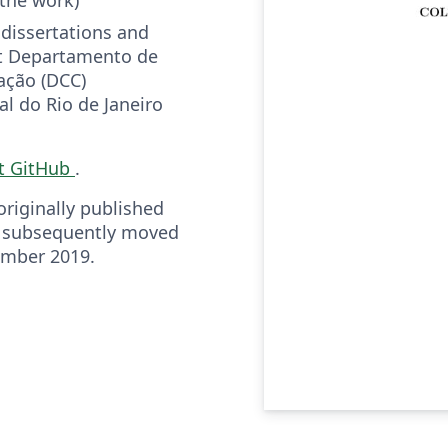
 dissertations and
at Departamento de
ação (DCC)
l do Rio de Janeiro
t GitHub
.
riginally published
 subsequently moved
ember 2019.