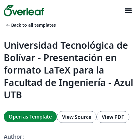
menu
arrow_left_alt
Back to all templates
Universidad Tecnológica de
Bolívar - Presentación en
formato LaTeX para la
Facultad de Ingeniería - Azul
UTB
Open as Template
View Source
View PDF
Author: