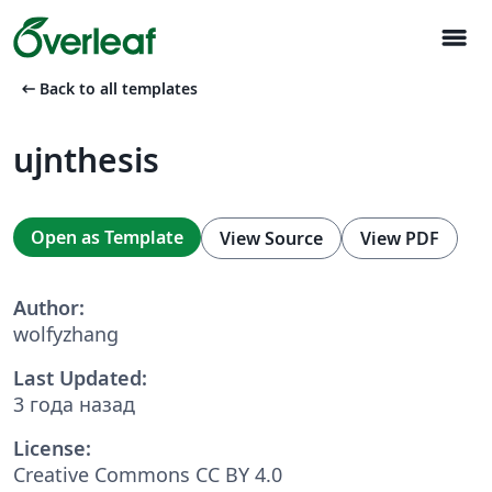
menu
arrow_left_alt
Back to all templates
ujnthesis
Open as Template
View Source
View PDF
Author:
wolfyzhang
Last Updated:
3 года назад
License:
Creative Commons CC BY 4.0