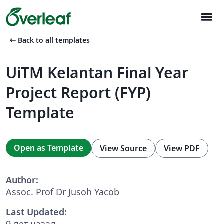
menu
arrow_left_alt
Back to all templates
UiTM Kelantan Final Year
Project Report (FYP)
Template
Open as Template
View Source
View PDF
Author:
Assoc. Prof Dr Jusoh Yacob
Last Updated:
9 лет назад