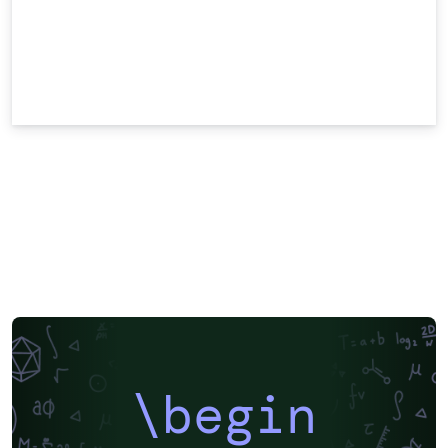
\begin