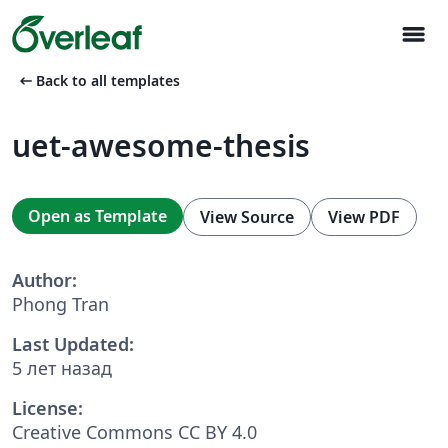
menu
arrow_left_alt
Back to all templates
uet-awesome-thesis
Open as Template
View Source
View PDF
Author:
Phong Tran
Last Updated:
5 лет назад
License:
Creative Commons CC BY 4.0