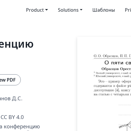
Product
Solutions
Шаблоны
Pr
ренцию
ew PDF
анов Д.С.
CC BY 4.0
на конференцию