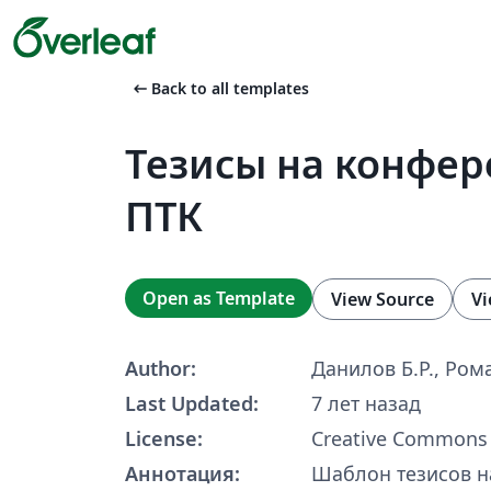
arrow_left_alt
Back to all templates
Тезисы на конфе
ПТК
Open as Template
View Source
Vi
Author:
Данилов Б.Р., Ром
Last Updated:
7 лет назад
License:
Creative Commons 
Аннотация:
Шаблон тезисов 