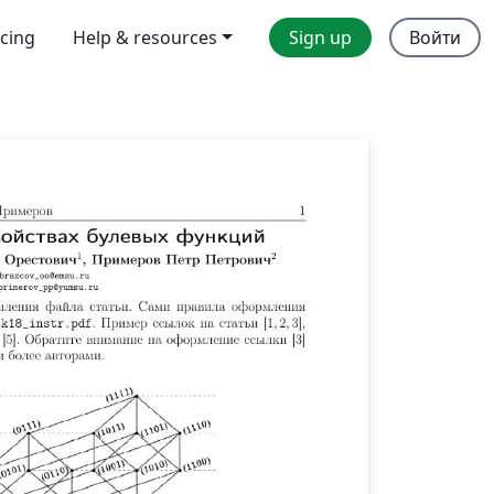
icing
Help & resources
Sign up
Войти