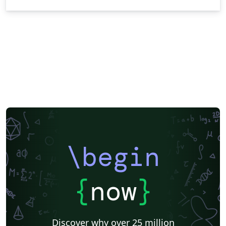
\begin
{
now
}
Discover why over 25 million