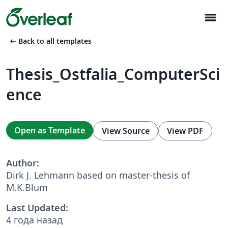
menu
arrow_left_alt
Back to all templates
Thesis_Ostfalia_ComputerSci
ence
Open as Template
View Source
View PDF
Author:
Dirk J. Lehmann based on master-thesis of
M.K.Blum
Last Updated:
4 года назад