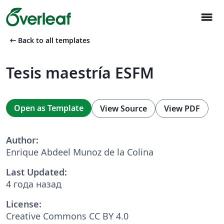
menu
arrow_left_alt
Back to all templates
Tesis maestría ESFM
Open as Template
View Source
View PDF
Author:
Enrique Abdeel Munoz de la Colina
Last Updated:
4 года назад
License:
Creative Commons CC BY 4.0