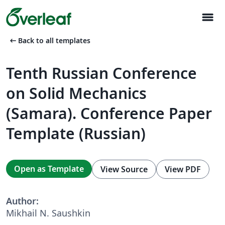
menu
arrow_left_alt
Back to all templates
Tenth Russian Conference
on Solid Mechanics
(Samara). Conference Paper
Template (Russian)
Open as Template
View Source
View PDF
Author:
Mikhail N. Saushkin