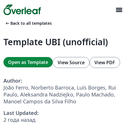
menu
arrow_left_alt
Back to all templates
Template UBI (unofficial)
Open as Template
View Source
View PDF
Author:
João Ferro, Norberto Barroca, Luís Borges, Rui
Paulo, Aleksandra Nadziejko, Paulo Machado,
Manoel Campos da Silva Filho
Last Updated:
2 года назад