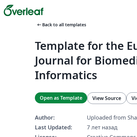
arrow_left_alt
Back to all templates
Template for the 
Journal for Biomed
Informatics
Open as Template
View Source
Vi
Author:
Uploaded from Sha
Last Updated:
7 лет назад
License:
Creative Commons 