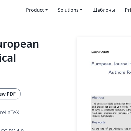
Product
Solutions
Шаблоны
Pr
European
ical
ew PDF
reLaTeX
CC BY 4.0