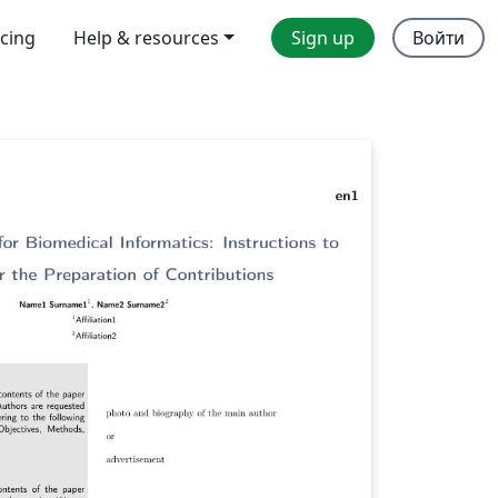
icing
Help & resources
Sign up
Войти