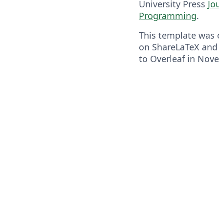
University Press
Jo
Programming
.
This template was o
on ShareLaTeX and
to Overleaf in Nov