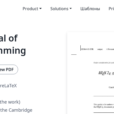
Product
Solutions
Шаблоны
Pr
l of
amming
ew PDF
reLaTeX
 the work)
 the Cambridge