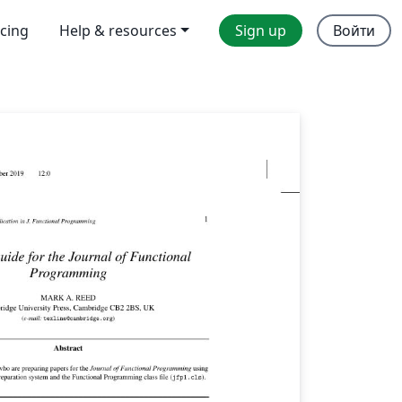
icing
Help & resources
Sign up
Войти