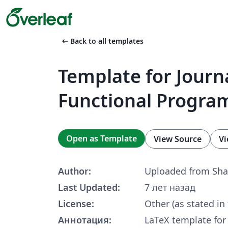
arrow_left_alt
Back to all templates
Template for Journa
Functional Progr
Open as Template
View Source
Vi
Author:
Uploaded from Sha
Last Updated:
7 лет назад
License:
Other (as stated in
Аннотация:
LaTeX template for