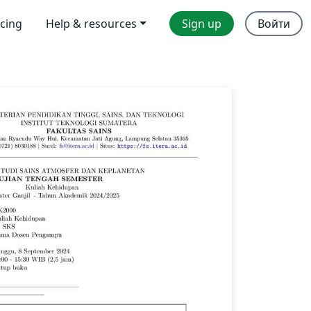
icing
Help & resources
Sign up
Войти