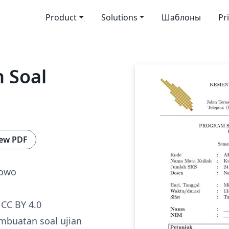
Product
Solutions
Шаблоны
Pr
 Soal
ew PDF
bowo
CC BY 4.0
mbuatan soal ujian