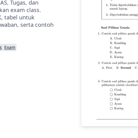
UAS, Tugas, dan
kan exam class.
, tabel untuk
jawaban, serta contoh
s
Exam