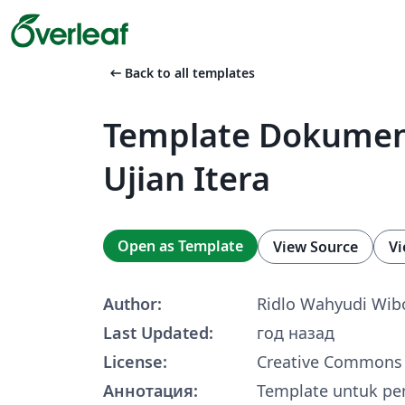
arrow_left_alt
Back to all templates
Template Dokumen
Ujian Itera
Open as Template
View Source
Vi
Author:
Ridlo Wahyudi Wi
Last Updated:
год назад
License:
Creative Commons 
Аннотация:
Template untuk pe