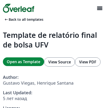
menu
arrow_left_alt
Back to all templates
Template de relatório final
de bolsa UFV
Open as Template
View Source
View PDF
Author:
Gustavo Viegas, Henrique Santana
Last Updated:
5 лет назад
License: