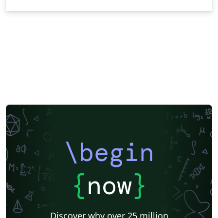
\begin
{
now
}
Discover why over 25 million