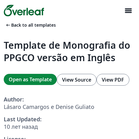
menu
arrow_left_alt
Back to all templates
Template de Monografia do
PPGCO versão em Inglês
Open as Template
View Source
View PDF
Author:
Lásaro Camargos e Denise Guliato
Last Updated:
10 лет назад
License: