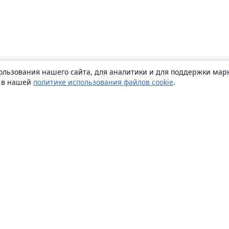
ользования нашего сайта, для аналитики и для поддержки марк
ь в нашей
политике использования файлов cookie
.
О сайте
О нас
Careers
Блог