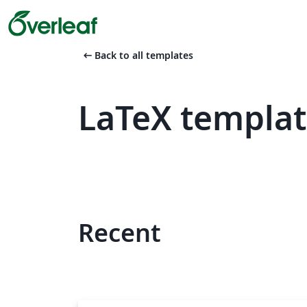
arrow_left_alt
Back to all templates
LaTeX templat
Recent