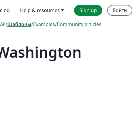
icing
Help & resources
Sign up
Войти
All
/
Шаблоны
/
Examples
/
Community articles
 Washington