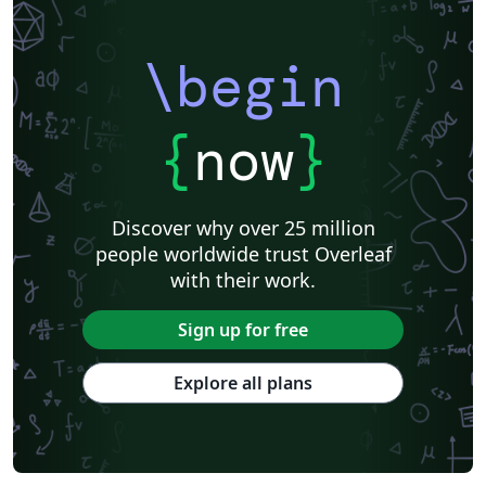
\begin
{
now
}
Discover why over 25 million
people worldwide trust Overleaf
with their work.
Sign up for free
Explore all plans