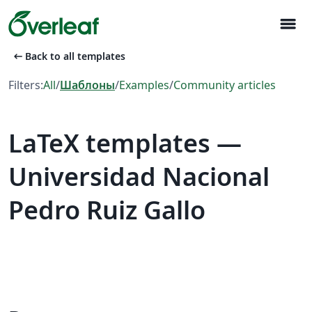
menu
arrow_left_alt
Back to all templates
Filters:
All
/
Шаблоны
/
Examples
/
Community articles
LaTeX templates —
Universidad Nacional
Pedro Ruiz Gallo