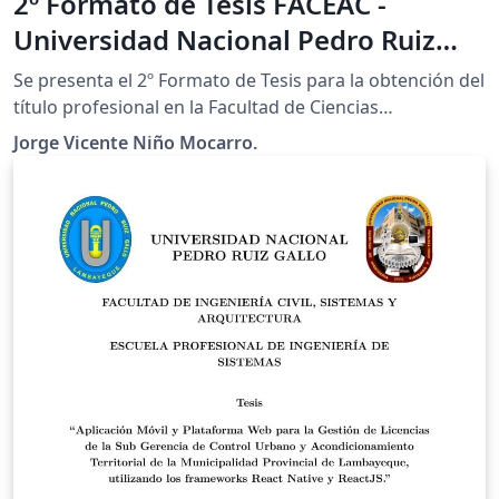
2º Formato de Tesis FACEAC -
Universidad Nacional Pedro Ruiz
Gallo (Perú)
Se presenta el 2º Formato de Tesis para la obtención del
título profesional en la Facultad de Ciencias
Económicas, Administrativas y Contables (FACEAC) -
Jorge Vicente Niño Mocarro.
Universidad Nacional Pedro Ruiz Gallo (Perú). Espero
que resulte del agrado de la comunidad universitaria y
el público en general.