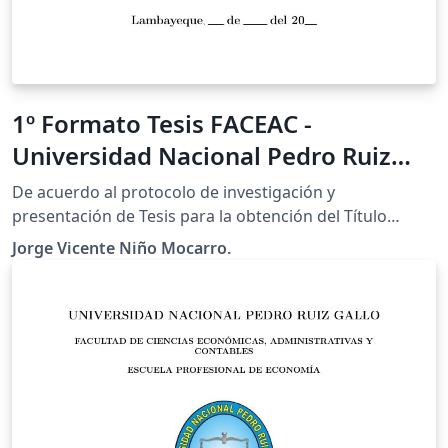
1º Formato Tesis FACEAC -
Universidad Nacional Pedro Ruiz
Gallo (PERÚ)
De acuerdo al protocolo de investigación y
presentación de Tesis para la obtención del Título
Profesional, aplicado para la Facultad de Ciencias
Jorge Vicente Niño Mocarro.
Económicas, Administrativas y Contables (FACEAC) -
Lambayeque - Perú. Espero que resulte del agrado del
público en general.