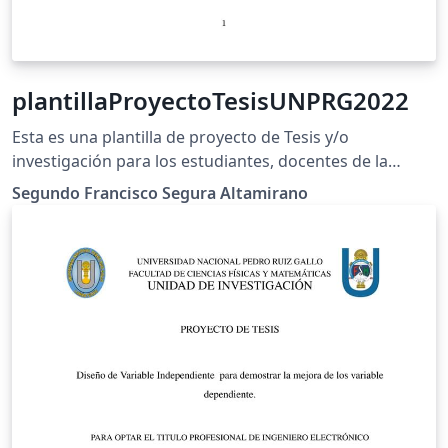
plantillaProyectoTesisUNPRG2022
Esta es una plantilla de proyecto de Tesis y/o
investigación para los estudiantes, docentes de la
Universidad Nacional Pedro Ruiz Gallo. Esta
Segundo Francisco Segura Altamirano
configurado para recibir la bibliografia en BibLatex. Se
recomienda usar Zotero para esto. EndNote online no
genera este tipo de bases de datos