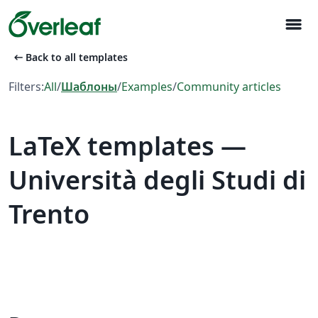
menu
arrow_left_alt
Back to all templates
Filters:
All
/
Шаблоны
/
Examples
/
Community articles
LaTeX templates —
Università degli Studi di
Trento