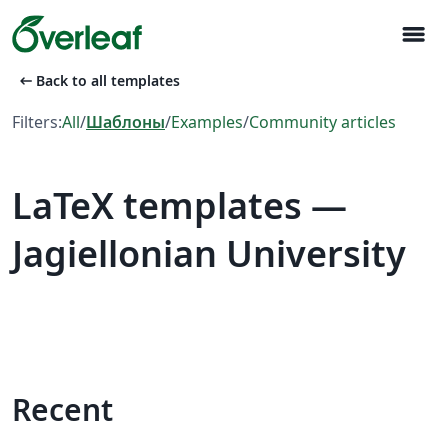
menu
arrow_left_alt
Back to all templates
Filters:
All
/
Шаблоны
/
Examples
/
Community articles
LaTeX templates —
Jagiellonian University
Recent