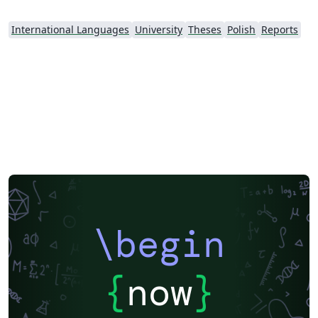
International Languages
University
Theses
Polish
Reports
\begin
{
now
}