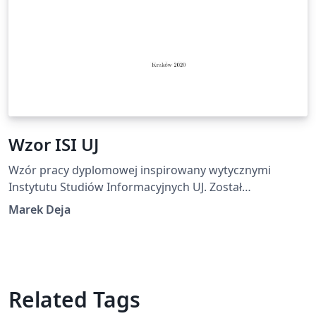
Wzor ISI UJ
Wzór pracy dyplomowej inspirowany wytycznymi
Instytutu Studiów Informacyjnych UJ. Został
przygotowany jako nieoficjalna pomoc dydaktyczna dla
Marek Deja
studentów kierunku "Zarządzanie informacją" I i II
stopnia.
Related Tags