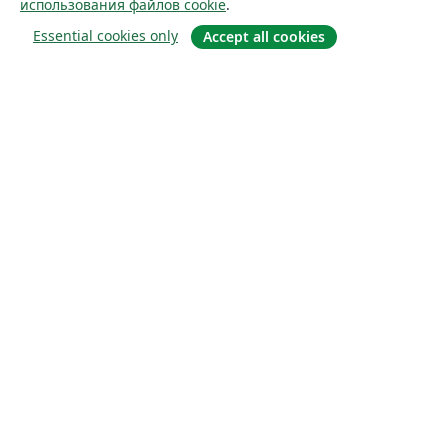
использования файлов cookie
.
Essential cookies only
Accept all cookies
О сайте
О нас
Careers
Блог
Solutions
For business
For universities
For government