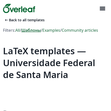
menu
arrow_left_alt
Back to all templates
Filters:
All
/
Шаблоны
/
Examples
/
Community articles
LaTeX templates —
Universidade Federal
de Santa Maria