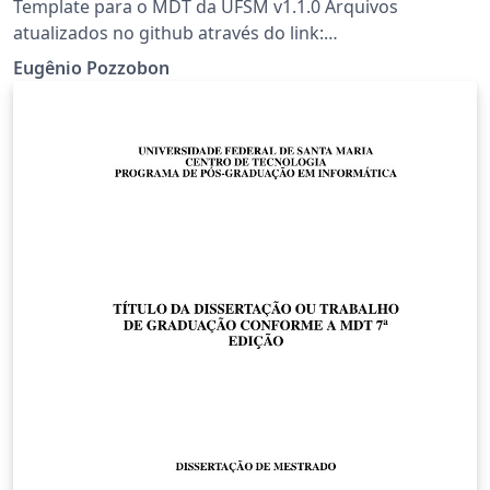
Template para o MDT da UFSM v1.1.0 Arquivos
atualizados no github através do link:
https://github.com/Eugenio-Pozzobon/mdt-ufsm-2021-
Eugênio Pozzobon
latex Observação: template revisado pelos
bibliotecários da UFSM.