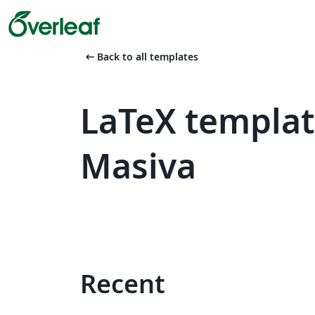
arrow_left_alt
Back to all templates
LaTeX templa
Masiva
Recent