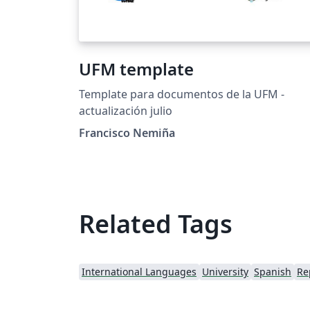
UFM template
Template para documentos de la UFM -
actualización julio
Francisco Nemiña
Related Tags
International Languages
University
Spanish
Re