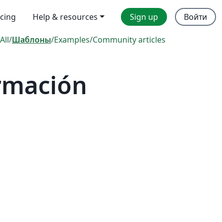
icing
Help & resources
Sign up
Войти
All
/
Шаблоны
/
Examples
/
Community articles
rmación