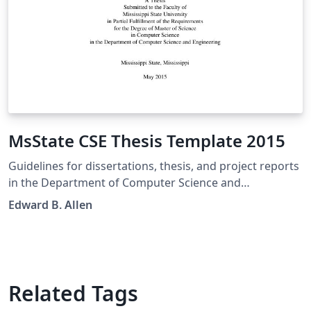
MsState CSE Thesis Template 2015
Guidelines for dissertations, thesis, and project reports
in the Department of Computer Science and
Engineering at Mississippi State University: Typesetting
Edward B. Allen
using LaTeX
Related Tags