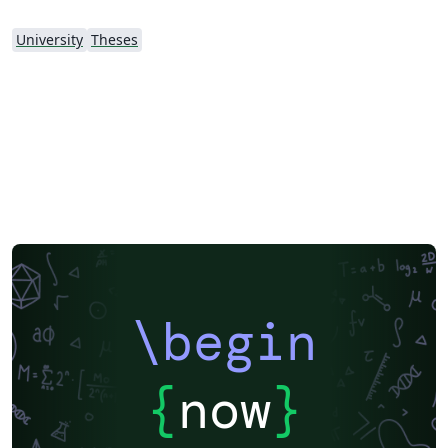
University
Theses
\begin
{
now
}