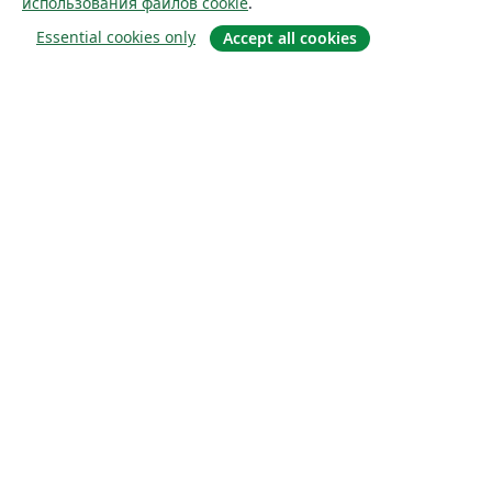
использования файлов cookie
.
Essential cookies only
Accept all cookies
О сайте
О нас
Careers
Блог
Solutions
For business
For universities
For government