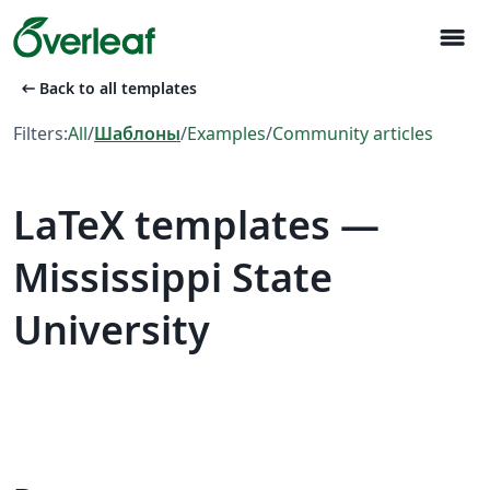
menu
arrow_left_alt
Back to all templates
Filters:
All
/
Шаблоны
/
Examples
/
Community articles
LaTeX templates —
Mississippi State
University