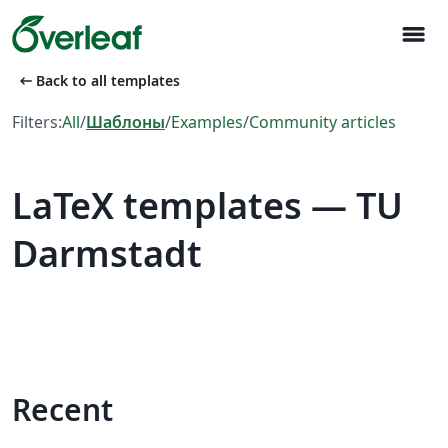
menu
arrow_left_alt
Back to all templates
Filters:
All
/
Шаблоны
/
Examples
/
Community articles
LaTeX templates — TU
Darmstadt
Recent