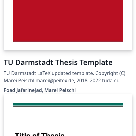
TU Darmstadt Thesis Template
TU Darmstadt LaTeX updated template. Copyright (C)
Marei Peischl marei@peitex.de, 2018–2022 tuda-ci
2022/11/04 v3.28
Foad Jafarinejad, Marei Peischl