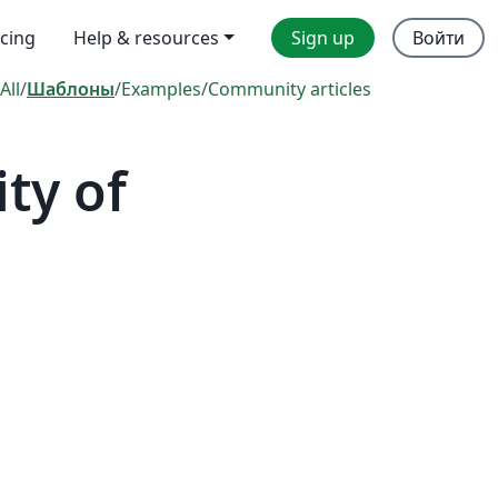
icing
Help & resources
Sign up
Войти
All
/
Шаблоны
/
Examples
/
Community articles
ty of