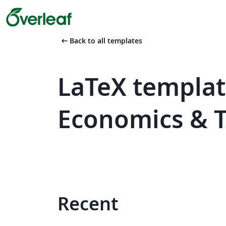
arrow_left_alt
Back to all templates
LaTeX templat
Economics & 
Recent