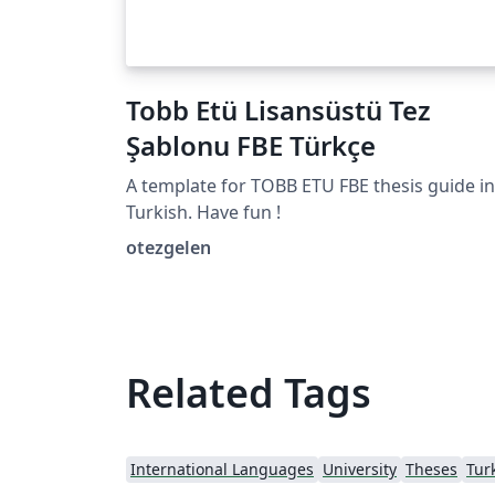
Tobb Etü Lisansüstü Tez
Şablonu FBE Türkçe
A template for TOBB ETU FBE thesis guide in
Turkish. Have fun !
otezgelen
Related Tags
International Languages
University
Theses
Tur