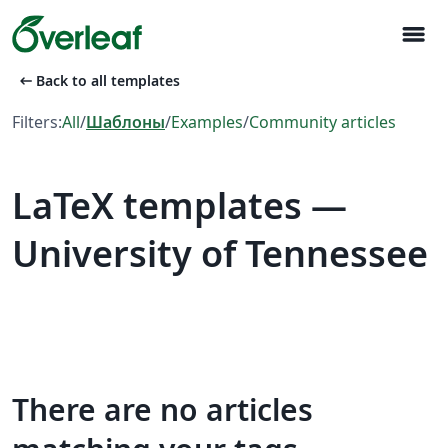
menu
arrow_left_alt
Back to all templates
Filters:
All
/
Шаблоны
/
Examples
/
Community articles
LaTeX templates —
University of Tennessee
There are no articles