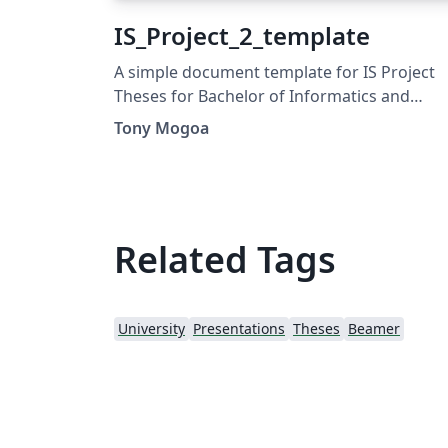
IS_Project_2_template
A simple document template for IS Project
Theses for Bachelor of Informatics and
Computer Science offered at Strathmore
Tony Mogoa
University.
Related Tags
University
Presentations
Theses
Beamer