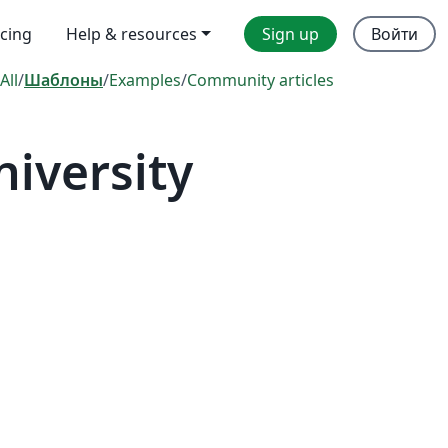
icing
Help & resources
Sign up
Войти
All
/
Шаблоны
/
Examples
/
Community articles
iversity