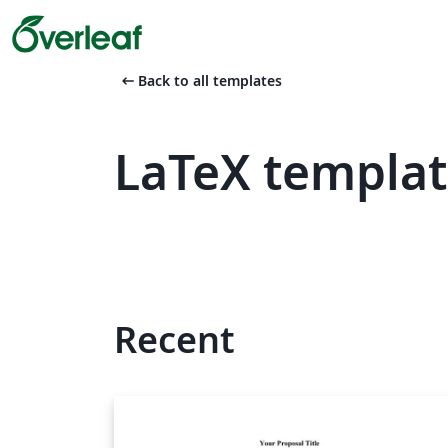
arrow_left_alt
Back to all templates
LaTeX templat
Recent