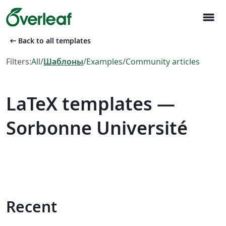
menu
arrow_left_alt
Back to all templates
Filters:
All
/
Шаблоны
/
Examples
/
Community articles
LaTeX templates —
Sorbonne Université
Recent