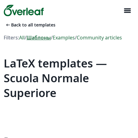
menu
arrow_left_alt
Back to all templates
Filters:
All
/
Шаблоны
/
Examples
/
Community articles
LaTeX templates —
Scuola Normale
Superiore