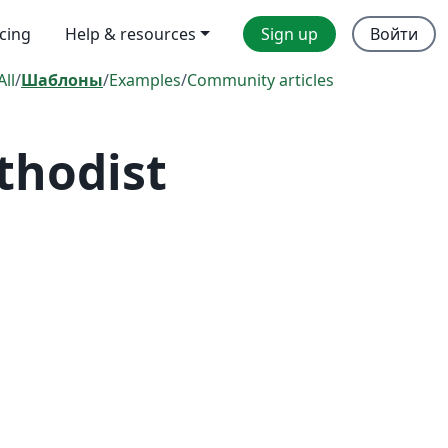
icing
Help & resources
Sign up
Войти
All
/
Шаблоны
/
Examples
/
Community articles
thodist