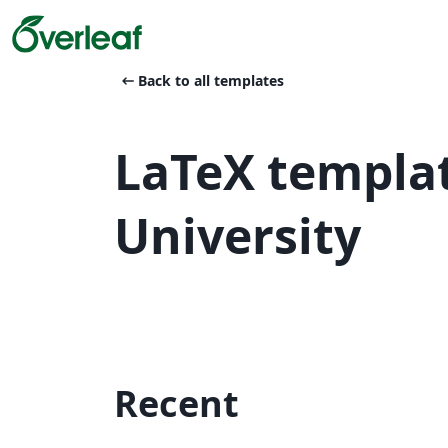
arrow_left_alt
Back to all templates
LaTeX templa
University
Recent