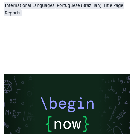
International Languages
Portuguese (Brazilian)
Title Page
Reports
\begin
{
now
}