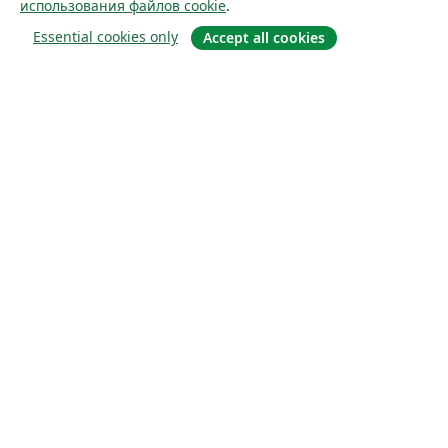
использования файлов cookie
.
Essential cookies only
Accept all cookies
О сайте
О нас
Careers
Блог
Solutions
For business
For universities
For government