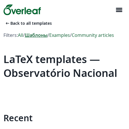
menu
arrow_left_alt
Back to all templates
Filters:
All
/
Шаблоны
/
Examples
/
Community articles
LaTeX templates —
Observatório Nacional
Recent