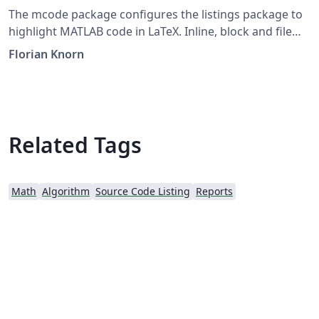
The mcode package configures the listings package to
highlight MATLAB code in LaTeX. Inline, block and file
listings are supported. This template includes a version
Florian Knorn
of mcode.sty from the MATLAB file exchange, last
updated 6 Mar 2014.
Related Tags
Math
Algorithm
Source Code Listing
Reports