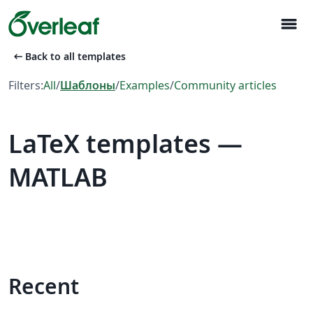
menu
arrow_left_alt
Back to all templates
Filters:
All
/
Шаблоны
/
Examples
/
Community articles
LaTeX templates —
MATLAB
Recent