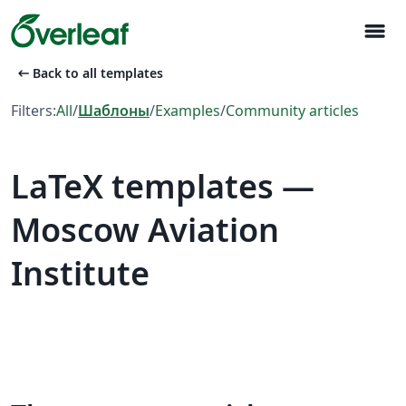
menu
arrow_left_alt
Back to all templates
Filters:
All
/
Шаблоны
/
Examples
/
Community articles
LaTeX templates —
Moscow Aviation
Institute