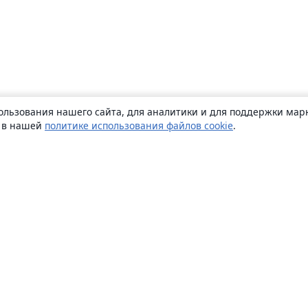
ользования нашего сайта, для аналитики и для поддержки марк
ь в нашей
политике использования файлов cookie
.
О сайте
О нас
Careers
Блог