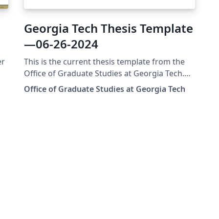
Georgia Tech Thesis Template
—06-26-2024
er
This is the current thesis template from the
Office of Graduate Studies at Georgia Tech.
This template was updated in June of 2024.
Office of Graduate Studies at Georgia Tech