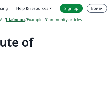
icing
Help & resources
Sign up
Войти
All
/
Шаблоны
/
Examples
/
Community articles
ute of