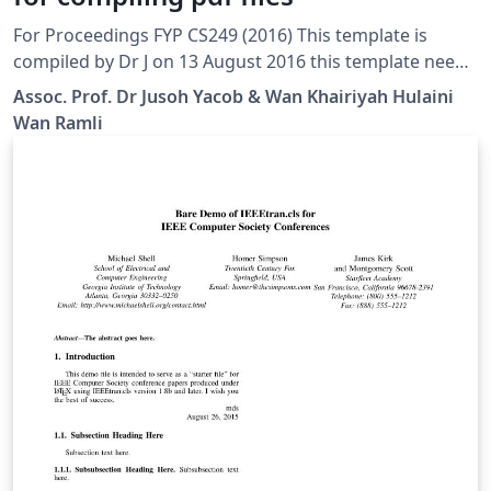
For Proceedings FYP CS249 (2016) This template is
compiled by Dr J on 13 August 2016 this template needs
pdf files with no page number. Page number will be
Assoc. Prof. Dr Jusoh Yacob & Wan Khairiyah Hulaini
created automatically when compiling using this
Wan Ramli
template.