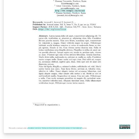
margens laterais reduzidas em 1 cm de cada lado, com
duas linhas em branco antes e depois do resumo. Os
autores deverão colocar três palavras-chave que
destaquem os principais temas/áreas de pesquisa
abordados no artigo. Caso o artigo seja escrito em
língua inglesa a ordem do resumo/abstract deve ser
invertida.