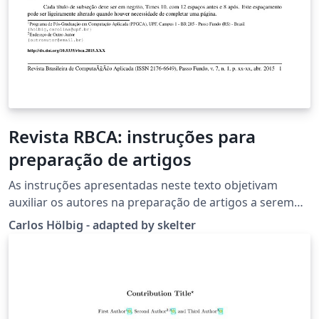
Revista RBCA: instruções para
preparação de artigos
As instruções apresentadas neste texto objetivam
auxiliar os autores na preparação de artigos a serem
submetidos para a Revista Brasileira de Computação
Carlos Hölbig - adapted by skelter
Aplicada (RBCA). Os artigos devem ser submetidos no
modelo de formato nas versões Word ou LaTeX,
disponíveis na página da revista. O resumo deve ser
escrito em Português e não deve ultrapassar 200
palavras, utilizando fonte do tipo Times, tamanho 10,