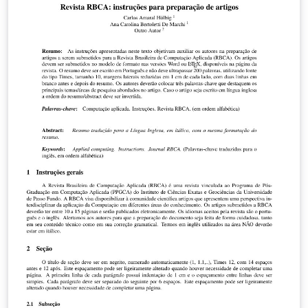
please use the tags below. IEEEtran.cls version: 1.8b