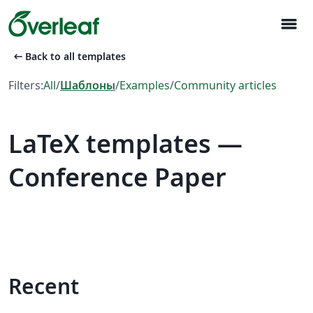
menu
arrow_left_alt
Back to all templates
Filters:
All
/
Шаблоны
/
Examples
/
Community articles
LaTeX templates —
Conference Paper
Recent