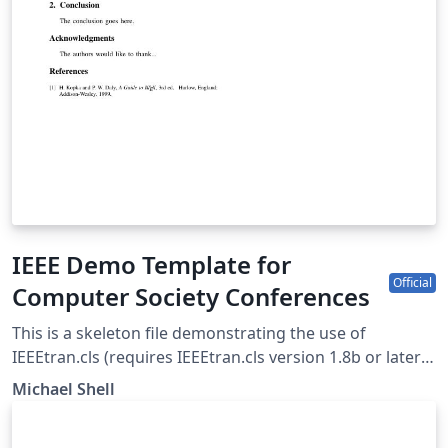
IEEE Demo Template for
Official
Computer Society Conferences
This is a skeleton file demonstrating the use of
IEEEtran.cls (requires IEEEtran.cls version 1.8b or later)
with an IEEE Computer Society conference paper. For
Michael Shell
other IEEE conferences, please see the IEEE conference
paper template, and to find additional IEEE templates