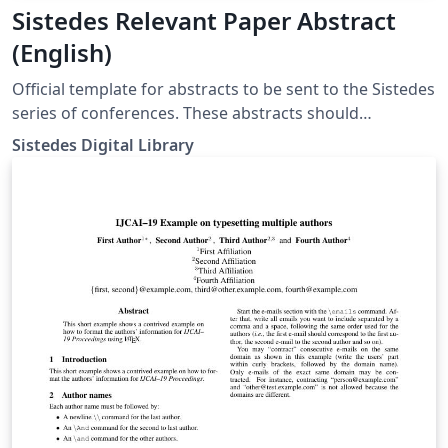
Sistedes Relevant Paper Abstract
(English)
Official template for abstracts to be sent to the Sistedes
series of conferences. These abstracts should
summarize and give details of relevant, already
Sistedes Digital Library
published conference or journal papers. This template
is based on the LNCS template, and includes the
required license watermark required by the Sistedes
Digital Library.