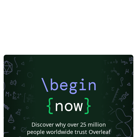
XeLaTeX
SEGTeX
Society of Exploration Geophysicists
Two-column
Reykjavík University
Books
Reports
Theses
Association for the Advancement of Artificial Intelligence
Japanese
IEEE Official Templates
IEEE (all)
IEEE Community Templates and Examples
SIGCHI
Chemistry
Slovenian
Chinese
Sociedade Brasileira de Computação (SBC)
Association for Computational Linguistics
Auburn University
Russian
Research Proposal
American Institute of Physics (AIP)
Universidade do Estado do Rio de Janeiro
Icelandic
Astronomy & Astrophysics
American Institute of Aeronautics and Astronautics
\begin
Humanities
University of Ljubljana
Direct Submission Link
Ukrainian
Universidade de Fortaleza
International Union of Crystallography
Hungarian
{
now
}
Association for Computing Machinery (ACM) - Official Sample Papers
Farsi (Persian)
AIAA - Official Templates
Aerospace
Instituto Federal de São Paulo
Chalmers University of Technology
Discover why over 25 million
AIPP - Official Templates
Instituto Nacional de Telecomunicações (INATEL)
people worldwide trust Overleaf
Universiti Teknologi MARA (UiTM)
Linguistics