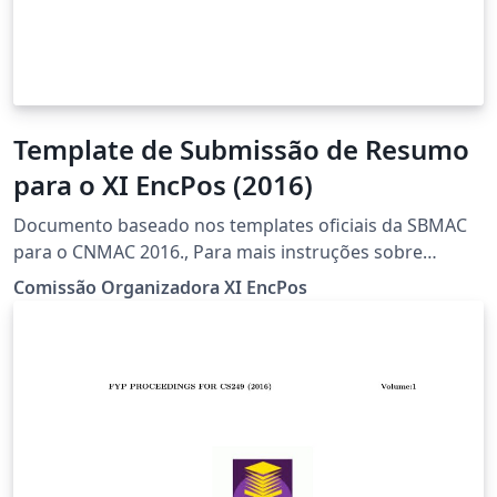
Template de Submissão de Resumo
para o XI EncPos (2016)
Documento baseado nos templates oficiais da SBMAC
para o CNMAC 2016., Para mais instruções sobre
figuras, tabelas e equações, baixe o arquivo disponível
Comissão Organizadora XI EncPos
em http://www.cnmac.org.br/Template-Categoria_3-
SBMAC.zip