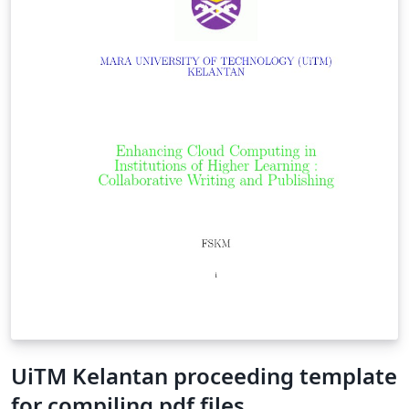
UiTM Kelantan proceeding template
for compiling pdf files