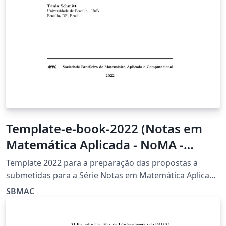
Template-e-book-2022 (Notas em
Matemática Aplicada - NoMA -
SBMAC)
Template 2022 para a preparação das propostas a
submetidas para a Série Notas em Matemática Aplicada
(NoMA) da Sociedade Brasileira de Matemática Aplicada
SBMAC
e Computacional (SBMAC)