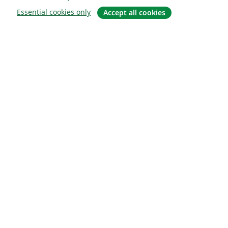
Essential cookies only
Accept all cookies
О сайте
О нас
Careers
Блог
Solutions
For business
For universities
For government
For publishers
Customer stories