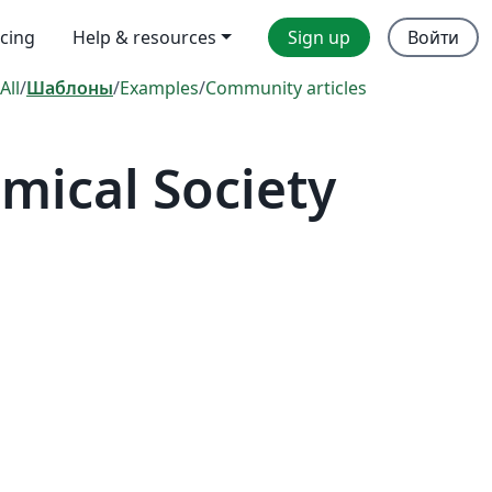
icing
Help & resources
Sign up
Войти
All
/
Шаблоны
/
Examples
/
Community articles
mical Society