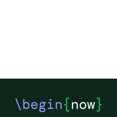
\begin
{
now
}