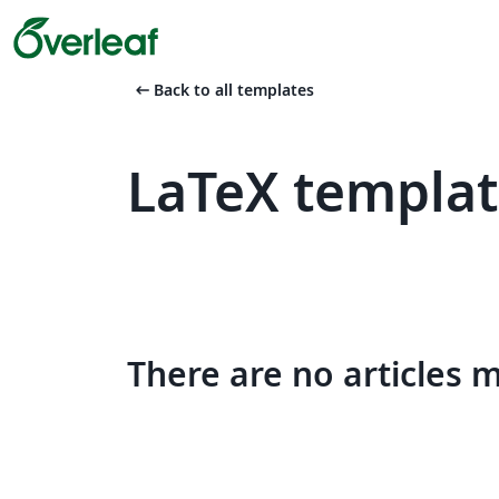
arrow_left_alt
Back to all templates
LaTeX templat
There are no articles 