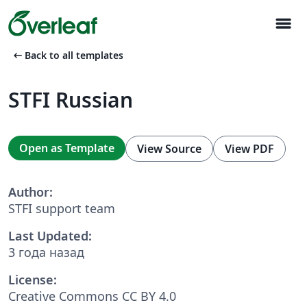
menu
arrow_left_alt
Back to all templates
STFI Russian
Open as Template
View Source
View PDF
Author:
STFI support team
Last Updated:
3 года назад
License:
Creative Commons CC BY 4.0