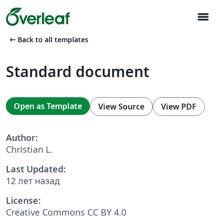
menu
arrow_left_alt
Back to all templates
Standard document
Open as Template
View Source
View PDF
Author:
Christian L.
Last Updated:
12 лет назад
License:
Creative Commons CC BY 4.0