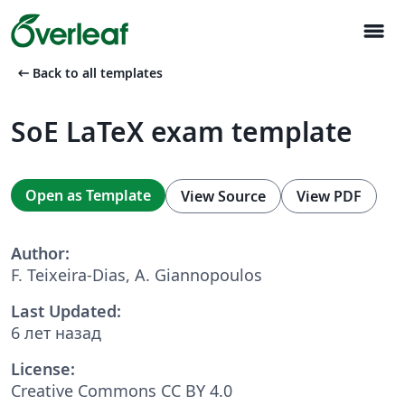
menu
arrow_left_alt
Back to all templates
SoE LaTeX exam template
Open as Template
View Source
View PDF
Author:
F. Teixeira-Dias, A. Giannopoulos
Last Updated:
6 лет назад
License:
Creative Commons CC BY 4.0