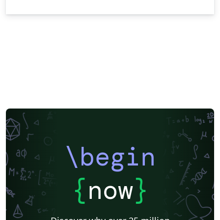
\begin
{
now
}