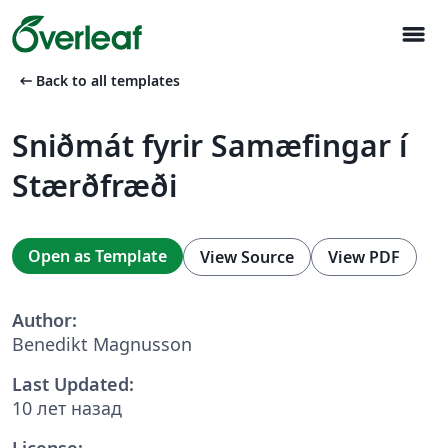
menu
arrow_left_alt
Back to all templates
Sniðmát fyrir Samæfingar í
Stærðfræði
Open as Template
View Source
View PDF
Author:
Benedikt Magnusson
Last Updated:
10 лет назад
License: