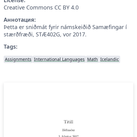
Creative Commons CC BY 4.0
Аннотация:
Þetta er sniðmát fyrir námskeiðið Samæfingar í
stærðfræði, STÆ402G, vor 2017.
Tags:
Assignments
International Languages
Math
Icelandic