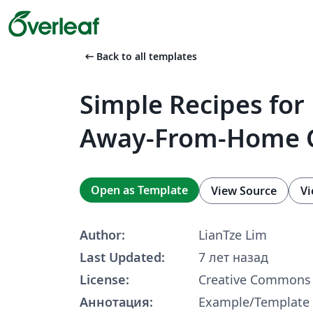
arrow_left_alt
Back to all templates
Simple Recipes for 
Away-From-Home 
Open as Template
View Source
Vi
Author:
LianTze Lim
Last Updated:
7 лет назад
License:
Creative Commons 
Аннотация:
Example/Template f