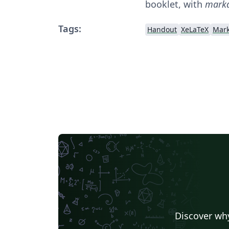
booklet, with
mark
Tags:
Handout
XeLaTeX
Mar
Discover why