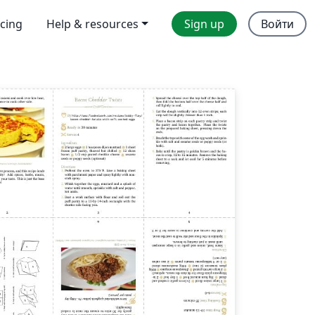
icing
Help & resources
Sign up
Войти