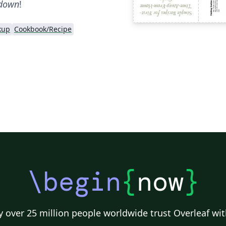
down
!
kup
Cookbook/Recipe
\begin
{
now
}
 over 25 million people worldwide trust Overleaf wit