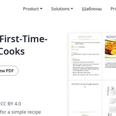
Product
Solutions
Шаблоны
Pr
First-Time-
Cooks
ew PDF
CC BY 4.0
or a simple recipe