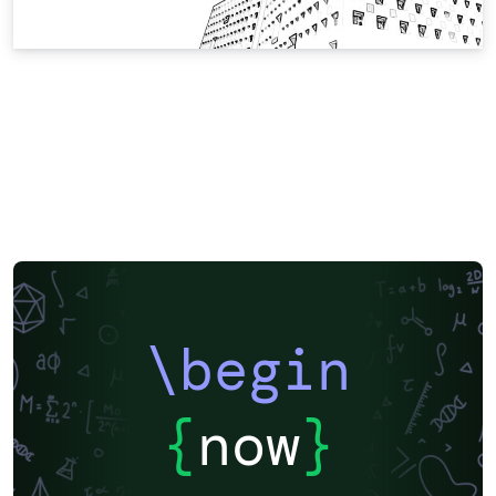
\begin
{
now
}