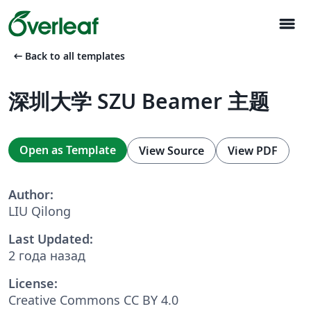
menu
arrow_left_alt
Back to all templates
深圳大学 SZU Beamer 主题
Open as Template
View Source
View PDF
Author:
LIU Qilong
Last Updated:
2 года назад
License:
Creative Commons CC BY 4.0