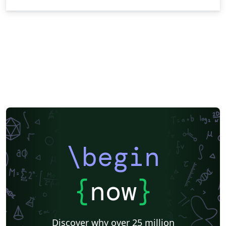
\begin
{
now
}
Discover why over 25 million