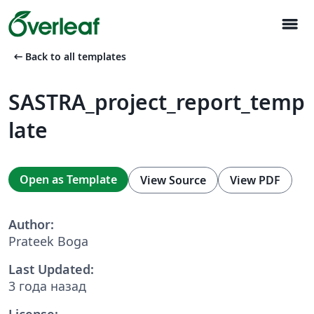
menu
arrow_left_alt
Back to all templates
SASTRA_project_report_temp
late
Open as Template
View Source
View PDF
Author:
Prateek Boga
Last Updated:
3 года назад
License: